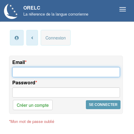
ORELC
La réference de la langue comorienne
Mon
Connexion
compte
Infos
personnelles
Email
Langue
et
Password
préférences
Offres
et
Créer un compte
services
*Mon mot de passe oublié