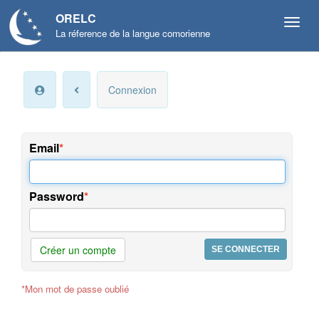
ORELC
La réference de la langue comorienne
Mon
Connexion
compte
Infos
personnelles
Email
Langue
et
Password
préférences
Offres
et
Créer un compte
services
*Mon mot de passe oublié