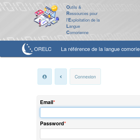
O
utils &
R
essources pour
l'
E
xploitation de la
L
angue
C
omorienne
ORELC
La référence de la langue comori
Connexion
Email
Password