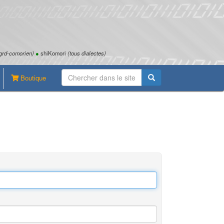
grd-comorien)
●
shiKomori
(tous dialectes)
Boutique