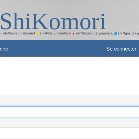
ShiKomori
✧
shiMaore
(mahorais)
✽
shiMwali
(mohélien)
▲
shiNdzuani
(anjouanais)
shiNgazidja
(
enne
Se connecter