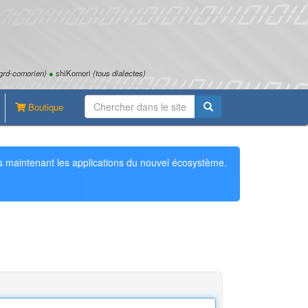
grd-comorien)
●
shiKomori
(tous dialectes)
Boutique
 maintenant les applications du nouvel écosystème.