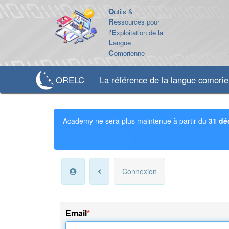
O
utils &
R
essources pour
l'
E
xploitation de la
L
angue
C
omorienne
ORELC
La référence de la langue comori
Academy ne sera plus maintenue à partir du
31 dé
Connexion
Email