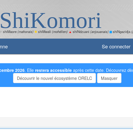
ShiKomori
✧
shiMaore
(mahorais)
✽
shiMwali
(mohélien)
▲
shiNdzuani
(anjouanais)
shiNgazidja
(
enne
Se connecter
cembre 2026
. Elle
restera accessible
après cette date. Découvrez dès
Découvrir le nouvel écosystème ORELC
Masquer