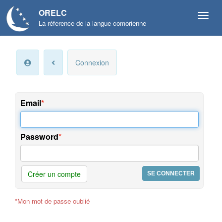
ORELC
La réference de la langue comorienne
Mon
Connexion
compte
Infos
personnelles
Email
Langue
et
Password
préférences
Offres
et
Créer un compte
services
*Mon mot de passe oublié