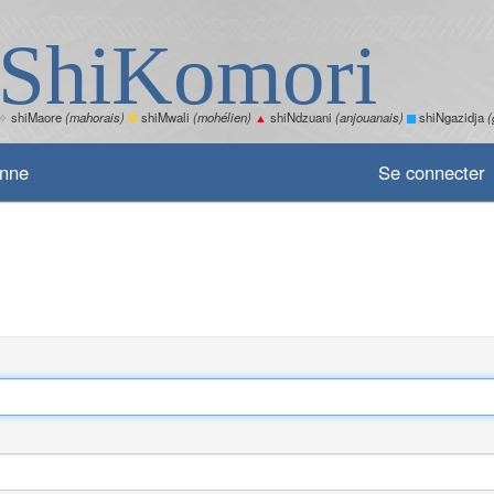
ShiKomori
✧
shiMaore
(mahorais)
✽
shiMwali
(mohélien)
▲
shiNdzuani
(anjouanais)
shiNgazidja
(
enne
Se connecter