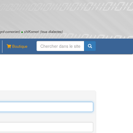
grd-comorien)
●
shiKomori
(tous dialectes)
Boutique