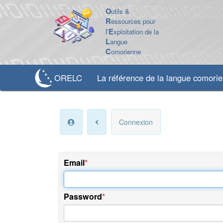
O
utils &
R
essources pour
l'
E
xploitation de la
L
angue
C
omorienne
ORELC
La référence de la langue comori
Connexion
Email
Password