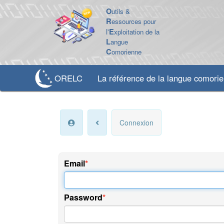
O
utils &
R
essources pour
l'
E
xploitation de la
L
angue
C
omorienne
ORELC
La référence de la langue comori
Connexion
Email
Password