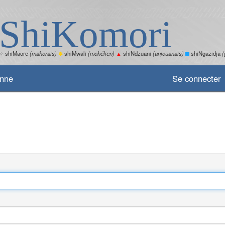
ShiKomori
✧
shiMaore
(mahorais)
✽
shiMwali
(mohélien)
▲
shiNdzuani
(anjouanais)
shiNgazidja
(
enne
Se connecter