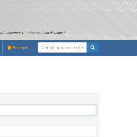
grd-comorien)
●
shiKomori
(tous dialectes)
Boutique