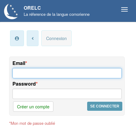
ORELC
La réference de la langue comorienne
Mon
Connexion
compte
Infos
personnelles
Email
Langue
et
Password
préférences
Offres
et
Créer un compte
services
*Mon mot de passe oublié