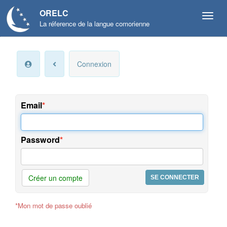
ORELC
La réference de la langue comorienne
Mon
Connexion
compte
Infos
personnelles
Email
Langue
et
Password
préférences
Offres
et
Créer un compte
services
*Mon mot de passe oublié