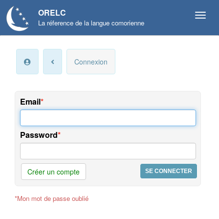
ORELC
La réference de la langue comorienne
Mon
Connexion
compte
Infos
personnelles
Email
Langue
et
Password
préférences
Offres
et
Créer un compte
services
*Mon mot de passe oublié