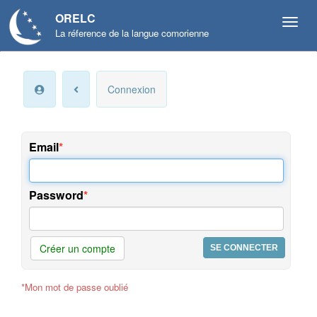
ORELC
La réference de la langue comorienne
Mon
Connexion
compte
Infos
personnelles
Email
Langue
et
Password
préférences
Offres
et
Créer un compte
services
*Mon mot de passe oublié