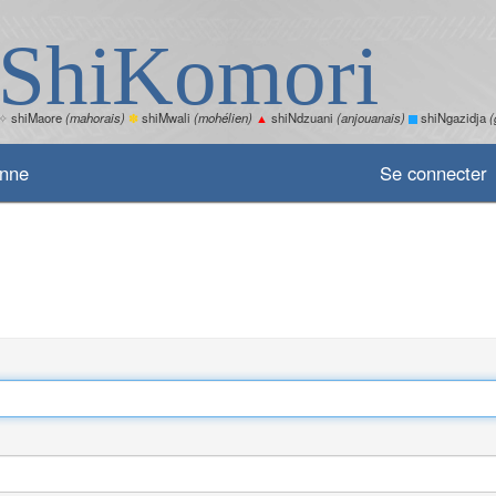
ShiKomori
✧
shiMaore
(mahorais)
✽
shiMwali
(mohélien)
▲
shiNdzuani
(anjouanais)
shiNgazidja
(
enne
Se connecter