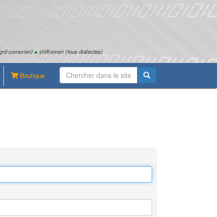
grd-comorien)
●
shiKomori
(tous dialectes)
Boutique