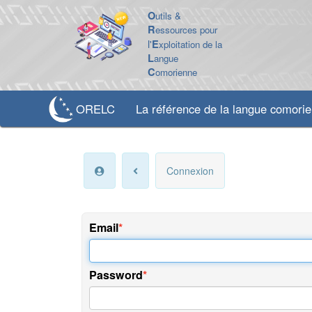
O
utils &
R
essources pour
l'
E
xploitation de la
L
angue
C
omorienne
ORELC
La référence de la langue comori
Connexion
Email
Password