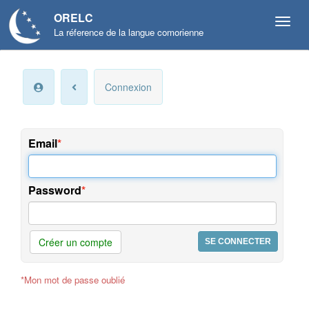
ORELC
La réference de la langue comorienne
Mon
Connexion
compte
Infos
personnelles
Email
Langue
et
Password
préférences
Offres
et
Créer un compte
services
*Mon mot de passe oublié