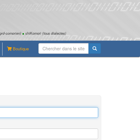
grd-comorien)
●
shiKomori
(tous dialectes)
Boutique