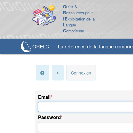
O
utils &
R
essources pour
l'
E
xploitation de la
L
angue
C
omorienne
ORELC
La référence de la langue comori
Connexion
Email
Password