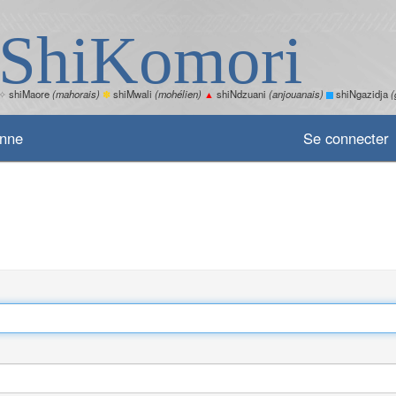
ShiKomori
✧
shiMaore
(mahorais)
✽
shiMwali
(mohélien)
▲
shiNdzuani
(anjouanais)
shiNgazidja
(
enne
Se connecter