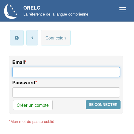
ORELC
La réference de la langue comorienne
Mon
Connexion
compte
Infos
personnelles
Email
Langue
et
Password
préférences
Offres
et
Créer un compte
services
*Mon mot de passe oublié