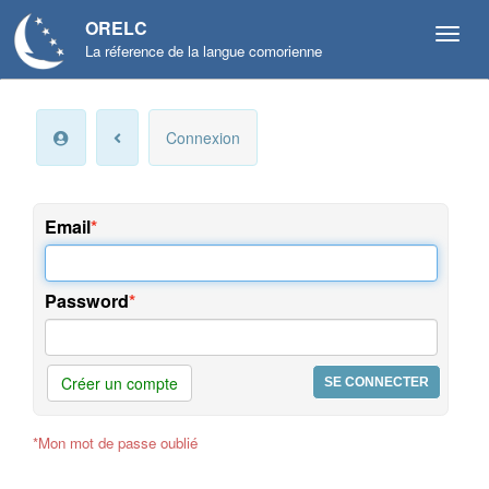
ORELC
La réference de la langue comorienne
Mon
Connexion
compte
Infos
personnelles
Email
Langue
et
Password
préférences
Offres
et
Créer un compte
services
*Mon mot de passe oublié