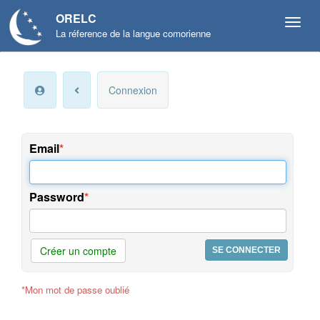
ORELC
La réference de la langue comorienne
Mon
Connexion
compte
Infos
personnelles
Email
Langue
et
Password
préférences
Offres
et
Créer un compte
services
*Mon mot de passe oublié