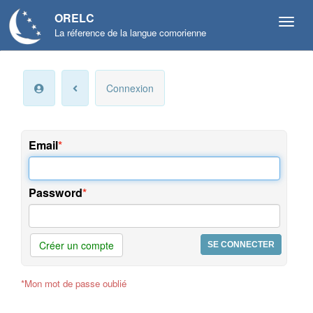
ORELC
La réference de la langue comorienne
Mon
Connexion
compte
Infos
personnelles
Email
Langue
et
Password
préférences
Offres
et
Créer un compte
services
*Mon mot de passe oublié