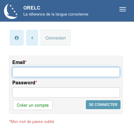
ORELC
La réference de la langue comorienne
Mon
Connexion
compte
Infos
personnelles
Email
Langue
et
Password
préférences
Offres
et
Créer un compte
services
*Mon mot de passe oublié