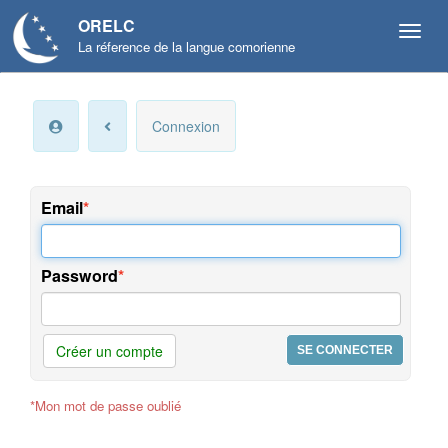
ORELC
La réference de la langue comorienne
Mon
Connexion
compte
Infos
personnelles
Email
Langue
et
Password
préférences
Offres
et
Créer un compte
services
*Mon mot de passe oublié