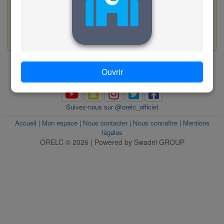
Valider
56
www.orelc.ac
Ouvrir
www.orelc.ac
Suivez-nous sur @orelc_officiel
Accueil
|
Mon espace
|
Nous contacter
|
Nous connaître
|
Mentions
légales
ORELC © 2026 | Powered by Swadrii GROUP