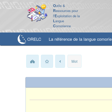
O
utils &
R
essources pour
l'
E
xploitation de la
L
angue
C
omorienne
ORELC
La référence de la langue comori
Mot