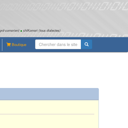
grd-comorien)
●
shiKomori
(tous dialectes)
Boutique