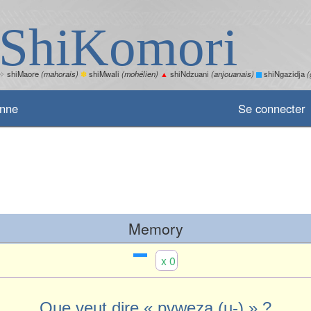
ShiKomori
✧
shiMaore
(mahorais)
✽
shiMwali
(mohélien)
▲
shiNdzuani
(anjouanais)
shiNgazidja
(
enne
Se connecter
Memory
x 0
Que veut dire « pvweza (u-) » ?