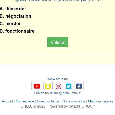
A. démerder
B. négociation
C. merder
D. fonctionnaire
Valider
www.orelc.ac
Suivez-nous sur @orelc_officiel
Accueil
|
Mon espace
|
Nous contacter
|
Nous connaître
|
Mentions légales
ORELC © 2026 | Powered by Swadrii GROUP