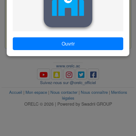
D. année prochaine
E. menotte
Valider
55
Ouvrir
www.orelc.ac
www.orelc.ac
Suivez-nous sur @orelc_officiel
Accueil
|
Mon espace
|
Nous contacter
|
Nous connaître
|
Mentions
légales
ORELC © 2026 | Powered by Swadrii GROUP