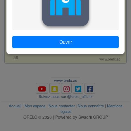
D. au moyen de
E. procédé
F. dissolution
G. vomissure
Valider
Ouvrir
56
www.orelc.ac
www.orelc.ac
Suivez-nous sur @orelc_officiel
Accueil
|
Mon espace
|
Nous contacter
|
Nous connaître
|
Mentions
légales
ORELC © 2026 | Powered by Swadrii GROUP