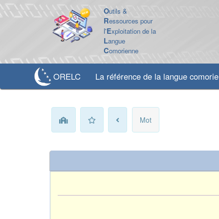
O
utils &
R
essources pour
l'
E
xploitation de la
L
angue
C
omorienne
ORELC
La référence de la langue comori
Mot