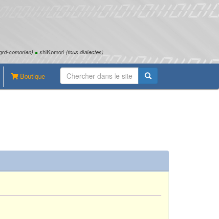
grd-comorien)
●
shiKomori
(tous dialectes)
Boutique