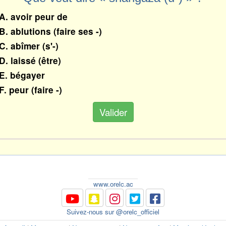
A. avoir peur de
B. ablutions (faire ses -)
C. abîmer (s'-)
D. laissé (être)
E. bégayer
F. peur (faire -)
Valider
www.orelc.ac
Suivez-nous sur @orelc_officiel