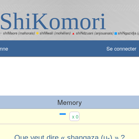
ShiKomori
✧
shiMaore
(mahorais)
✽
shiMwali
(mohélien)
▲
shiNdzuani
(anjouanais)
shiNgazidja
(
enne
Se connecter
Memory
x 0
Que veut dire « shangaza (u-) » ?