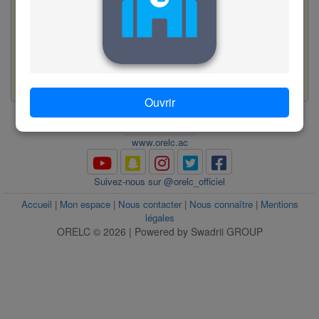
C. amollir
Valider
56
www.orelc.ac
Ouvrir
www.orelc.ac
Suivez-nous sur @orelc_officiel
Accueil
|
Mon espace
|
Nous contacter
|
Nous connaître
|
Mentions
légales
ORELC © 2026 | Powered by Swadrii GROUP