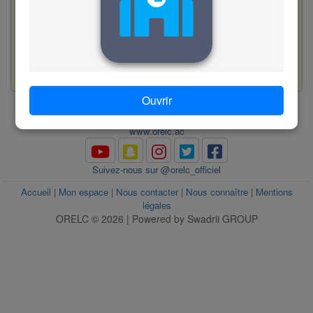
D. c'est lesquels ?
Valider
56
www.orelc.ac
Ouvrir
www.orelc.ac
Suivez-nous sur @orelc_officiel
Accueil
|
Mon espace
|
Nous contacter
|
Nous connaître
|
Mentions
légales
ORELC © 2026 | Powered by Swadrii GROUP