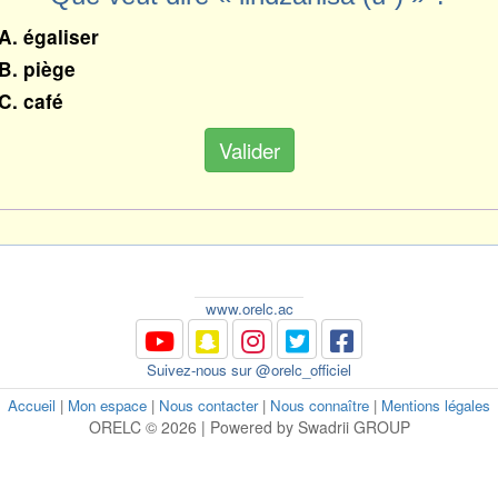
A. égaliser
B. piège
C. café
Valider
www.orelc.ac
Suivez-nous sur @orelc_officiel
Accueil
|
Mon espace
|
Nous contacter
|
Nous connaître
|
Mentions légales
ORELC © 2026 | Powered by Swadrii GROUP