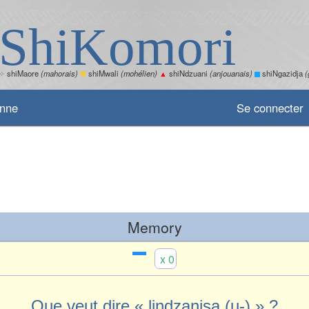
ShiKomori
✧
shiMaore
(mahorais)
✽
shiMwali
(mohélien)
▲
shiNdzuani
(anjouanais)
shiNgazidja
(
enne
Se connecter
Memory
x 0
Que veut dire « lindzanisa (u-) » ?