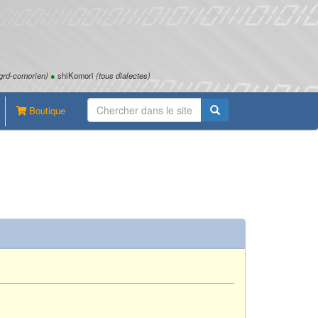
grd-comorien)
●
shiKomori
(tous dialectes)
Boutique