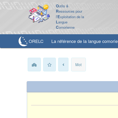
O
utils &
R
essources pour
l'
E
xploitation de la
L
angue
C
omorienne
ORELC
La référence de la langue comori
Mot