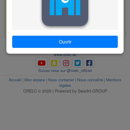
D. injurier
Valider
56
www.orelc.ac
Ouvrir
www.orelc.ac
Suivez-nous sur @orelc_officiel
Accueil
|
Mon espace
|
Nous contacter
|
Nous connaître
|
Mentions
légales
ORELC © 2026 | Powered by Swadrii GROUP