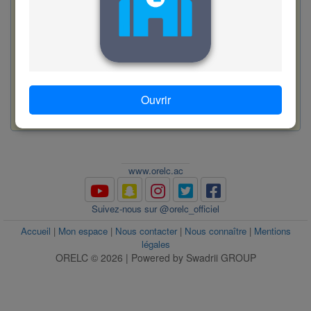
D. fauter
E. pencher vers
F. merder
Valider
Ouvrir
56
www.orelc.ac
www.orelc.ac
Suivez-nous sur @orelc_officiel
Accueil
|
Mon espace
|
Nous contacter
|
Nous connaître
|
Mentions
légales
ORELC © 2026 | Powered by Swadrii GROUP