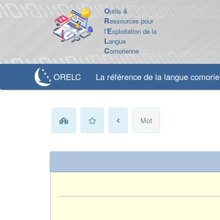
O
utils &
R
essources pour
l'
E
xploitation de la
L
angue
C
omorienne
ORELC
La référence de la langue comori
Mot