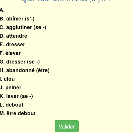
A.
B. abîmer (s'-)
C. agglutiner (se -)
D. attendre
E. dresser
F. élever
G. dresser (se -)
H. abandonné (être)
I. clou
J. peiner
K. lever (se -)
L. debout
M. être debout
Valider