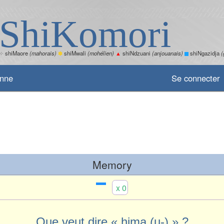
ShiKomori
✧
shiMaore
(mahorais)
✽
shiMwali
(mohélien)
▲
shiNdzuani
(anjouanais)
shiNgazidja
(
enne
Se connecter
Memory
x 0
Que veut dire « hima (u-) » ?