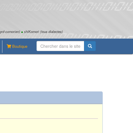
grd-comorien)
●
shiKomori
(tous dialectes)
Boutique