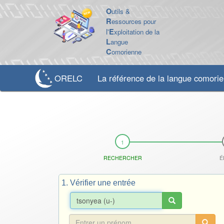
O
utils &
R
essources pour
l'
E
xploitation de la
L
angue
C
omorienne
ORELC
La référence de la langue comori
RECHERCHER
É
1. Vérifier une entrée