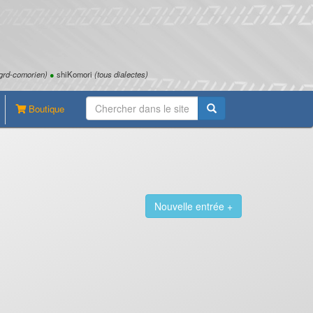
grd-comorien)
●
shiKomori
(tous dialectes)
Boutique
Nouvelle entrée +