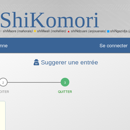
ShiKomori
✧
shiMaore
(mahorais)
✽
shiMwali
(mohélien)
▲
shiNdzuani
(anjouanais)
shiNgazidja
(
enne
Se connecter
Suggerer une entrée
DITER
QUITTER