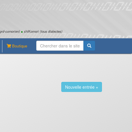
grd-comorien)
●
shiKomori
(tous dialectes)
Boutique
Nouvelle entrée +