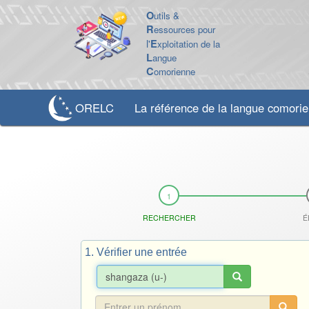
O
utils &
R
essources pour
l'
E
xploitation de la
L
angue
C
omorienne
ORELC
La référence de la langue comori
RECHERCHER
É
1. Vérifier une entrée