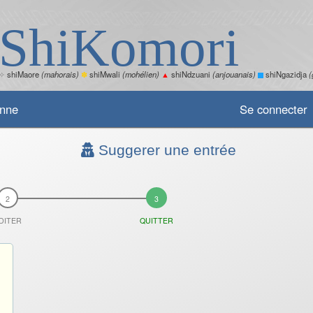
ShiKomori
✧
shiMaore
(mahorais)
✽
shiMwali
(mohélien)
▲
shiNdzuani
(anjouanais)
shiNgazidja
(
enne
Se connecter
Suggerer une entrée
DITER
QUITTER