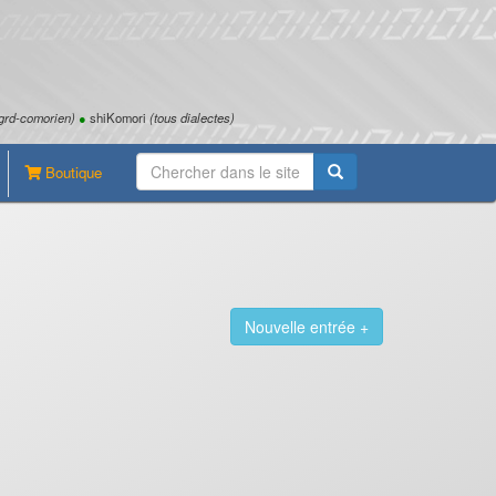
grd-comorien)
●
shiKomori
(tous dialectes)
Boutique
Nouvelle entrée +