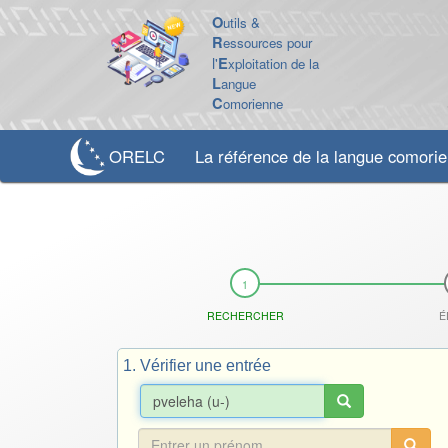
O
utils &
R
essources pour
l'
E
xploitation de la
L
angue
C
omorienne
ORELC
La référence de la langue comori
RECHERCHER
É
1. Vérifier une entrée