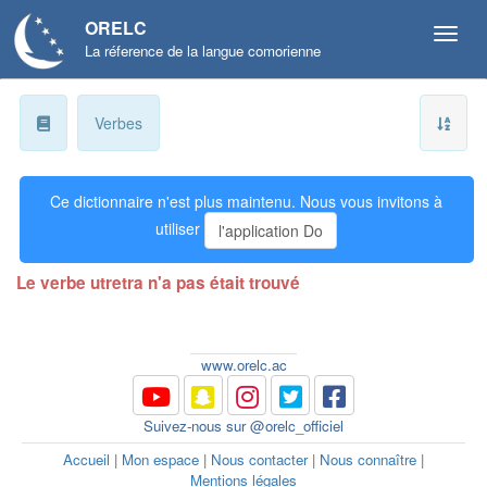
ORELC
La réference de la langue comorienne
a
Verbes
b
Ce dictionnaire n'est plus maintenu. Nous vous invitons à
ɓ
utiliser
l'application Do
c
Le verbe utretra n'a pas était trouvé
d
ɗ
www.orelc.ac
e
Suivez-nous sur @orelc_officiel
f
Accueil
|
Mon espace
|
Nous contacter
|
Nous connaître
|
Mentions légales