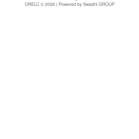
ORELC © 2026 | Powered by Swadrii GROUP
g
h
i
j
k
l
m
n
o
p